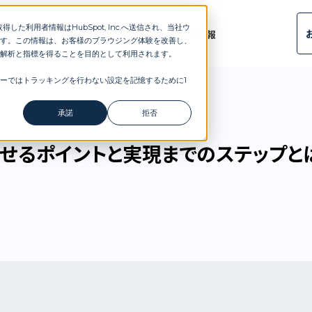
した利用者情報はHubSpot, Inc.へ送信され、当社ウ
ルタント
導入事例
ブログ
会社概要
ニュース
採用情報
す。この情報は、お客様のブラウジング体験を改善し、
解析と指標を得ることを目的として利用されます。
ーではトラッキングを行わない設定を記憶するために1
トと実現までのステップとは
承諾
拒否
させるポイントと実現までのステップと