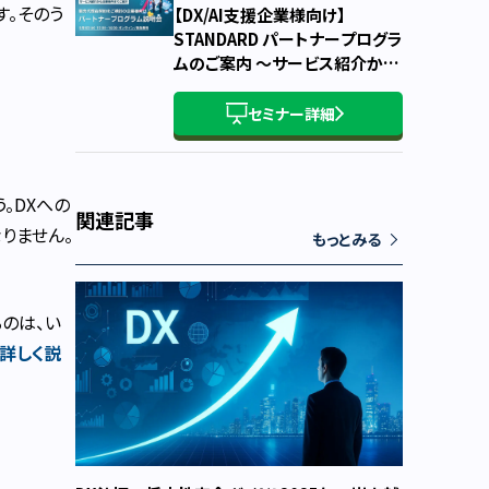
す。そのう
【DX/AI支援企業様向け】
STANDARD パートナープログラ
ムのご案内 ～サービス紹介か
ら、概要・主要条件・お申込み方
法まで～
セミナー詳細
。DXへの
関連記事
りません。
もっとみる
のは、い
詳しく説