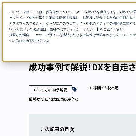
このウェブサイトでは、お客様のコンピューターにCookieを保存します。Cookieで取得
特徴
サービス
在籍コンサ
ェブサイトでのやり取りに関する情報を収集し、お客様を記憶するために使用されま
カスタマイズすること、ならびにこのウェブサイトや他のメディアの訪問者に関する
Cookieについての詳細は、当社の【
プライバシーポリシー
】
をご覧ください。
拒否した場合、このウェブサイトを訪問したときに情報は追跡されません。ブラウザ
DXブログ
成功事例で解説！DXを自走させるポイン
つのCookieが使用されます。
成功事例で解説！DXを自走
#AI開発
#人材不足
DX・AI技術・事例解説
最終更新日：2023/08/09（水）
この記事の目次