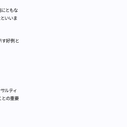
縮にともな
たといいま
示す好例と
ンサルティ
ことの重要