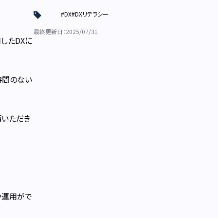
#DX
#DXリテラシー
最終更新日：2025/07/31
したDXに
時間のない
頼いただき
や運用がで