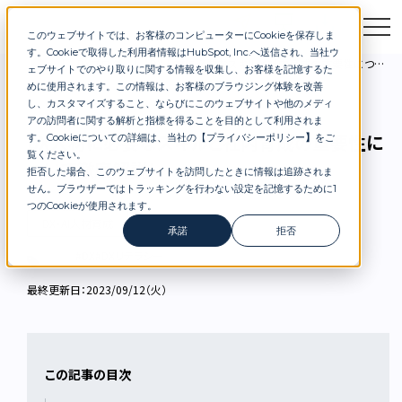
このウェブサイトでは、お客様のコンピューターにCookieを保存しま
お問合せ
セミナー
資料DL
す。Cookieで取得した利用者情報はHubSpot, Inc.へ送信され、当社ウ
DXブログ
DX人材に必要なスキルと社内育成の重要性について徹底解説！
ェブサイトでのやり取りに関する情報を収集し、お客様を記憶するた
めに使用されます。この情報は、お客様のブラウジング体験を改善
し、カスタマイズすること、ならびにこのウェブサイトや他のメディ
アの訪問者に関する解析と指標を得ることを目的として利用されま
DX人材に必要なスキルと社内育成の重要性に
す。Cookieについての詳細は、当社の【
プライバシーポリシー
】
をご
覧ください。
ついて徹底解説！
拒否した場合、このウェブサイトを訪問したときに情報は追跡されま
せん。ブラウザーではトラッキングを行わない設定を記憶するために1
つのCookieが使用されます。
DX・AI人材育成
承諾
拒否
#DX
#DXリテラシー
最終更新日：2023/09/12（火）
この記事の目次