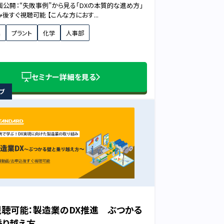
公開：“失敗事例”から見る「DXの本質的な進め方」
後すぐ視聴可能 【こんな方におす...
業
プラント
化学
人事部
セミナー詳細を見る
ブ
視聴可能：製造業のDX推進 ぶつかる
乗り越え方