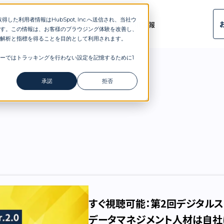
した利用者情報はHubSpot, Inc.へ送信され、当社ウ
public_html/standard-dx.com/wp-content/themes/the
ルタント
導入事例
ブログ
会社概要
ニュース
採用情報
す。この情報は、お客様のブラウジング体験を改善し、
解析と指標を得ることを目的として利用されます。
ーではトラッキングを行わない設定を記憶するために1
承諾
拒否
すぐ視聴可能：第2回デジタルスキル
データマネジメント人材は自社に