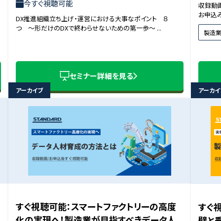
今すぐ視聴可能
収録動画
お申込み
DX推進組織立ち上げ・運営における大事なポイント ８
つ 〜形だけのDXで終わらせないための第一歩〜 ...
製造
セミナー詳細を見る
アーカイブ
アーカイ
すぐ視聴可能：スマートファクトリーの高度
すぐ
化の実現へ！製造業が目指すべきデータ人
壁と