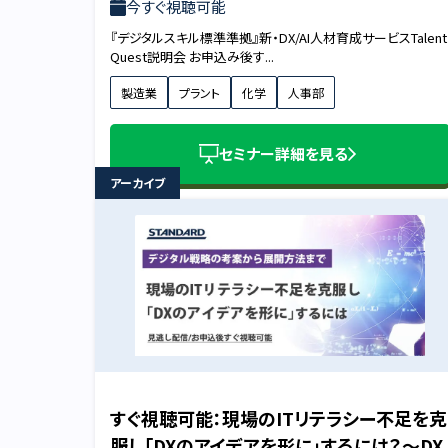
今すぐ視聴可能
『デジタルスキル標準準拠』新・DX/AI人材育成サービスTalent
Quest説明会 お申込み後す...
製造業
プラント
化学
人事部
セミナー詳細を見る
アーカイブ
すぐ視聴可能：現場のITリテラシー不足を克
服し「DXのアイデアを形に」するには？〜DX