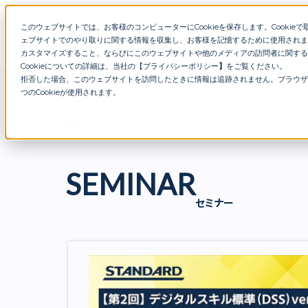
このウェブサイトでは、お客様のコンピューターにCookieを保存します。Cookieで取得
Warning
: Undefined array key "term" in
/home/c7655242/
特徴
サービス
在籍コンサ
ェブサイトでのやり取りに関する情報を収集し、お客様を記憶するために使用されま
カスタマイズすること、ならびにこのウェブサイトや他のメディアの訪問者に関する
Cookieについての詳細は、当社の【
プライバシーポリシー
】
をご覧ください。
拒否した場合、このウェブサイトを訪問したときに情報は追跡されません。ブラウザ
つのCookieが使用されます。
セミナー
SEMINAR
セミナー
査
しま