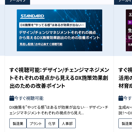
すぐ視聴可能：デザイン/チェンジマネジメン
すぐ視
トそれぞれの視点から見えるDX施策効果創
活用
出のための改善ポイント
材育
今すぐ視聴可能
今す
る
DX施策を”やってる感”はあるが効果が出ない… デザイン・チ
生成AI
ェンジマネジメントそれぞれの視点から見え...
説！～D
製造業
プラント
化学
人事部
製造