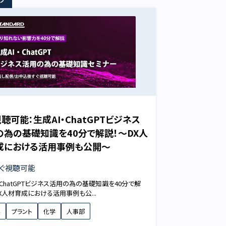
聴可能：生成AI・ChatGPTビジネス
の為の基礎知識を40分で解説！～DX人
成における活用事例も公開～
ぐ視聴可能
・ChatGPTビジネス活用の為の基礎知識を40分で解
X人材育成における活用事例も公...
業
プラント
化学
人事部