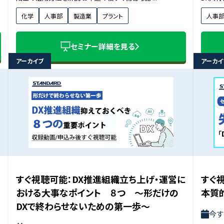
化学
人事部
製造業
プラント
人事
セミナー詳細を見る
アーカイブ
アーカイ
すぐ視聴可能：DX推進組織立ち上げ・運営に
すぐ
おける大事なポイント ８つ 〜形だけの
本質
DXで終わらせないための第一歩〜
今す