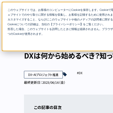
このウェブサイトでは、お客様のコンピューターにCookieを保存します。Cookieで取得
特徴
サービス
在籍コンサ
ェブサイトでのやり取りに関する情報を収集し、お客様を記憶するために使用されま
カスタマイズすること、ならびにこのウェブサイトや他のメディアの訪問者に関する
Cookieについての詳細は、当社の【
プライバシーポリシー
】
をご覧ください。
拒否した場合、このウェブサイトを訪問したときに情報は追跡されません。ブラウザ
DXブログ
DXは何から始めるべき？知っておきたい
つのCookieが使用されます。
DXは何から始めるべき？知
#DX
DX・AIプロジェクト推進
最終更新日：2023/06/16（金）
この記事の目次