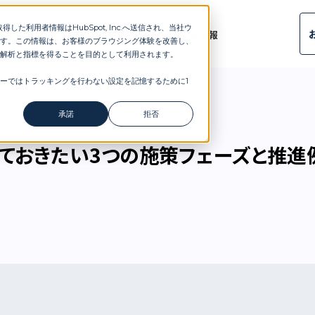
した利用者情報はHubSpot, Inc.へ送信され、当社ウ
ルタント
導入事例
ブログ
会社概要
ニュース
採用情報
す。この情報は、お客様のブラウジング体験を改善し、
解析と指標を得ることを目的として利用されます。
ーではトラッキングを行わない設定を記憶するために1
3つの施策フェーズと推進例
承諾
拒否
っておきたい3つの施策フェーズと推進