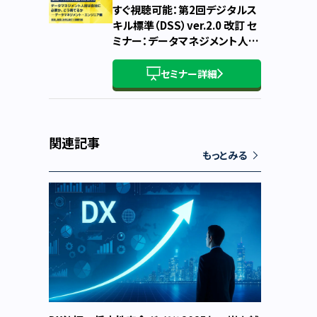
すぐ視聴可能：第2回デジタルス
キル標準（DSS）ver.2.0 改訂 セ
ミナー：データマネジメント人材
は自社に必要か、どう育てるか
～ データマネジメント・エンジ
セミナー詳細
ニア編 ～
関連記事
もっとみる