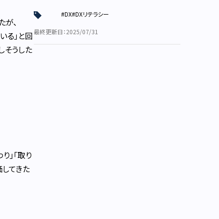
#DX
#DXリテラシー
たが、
最終更新日：2025/07/31
いる」と回
しそうした
り」「取り
価してきた