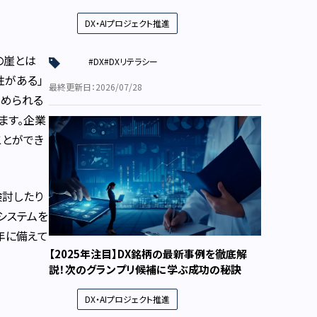
DX・AIプロジェクト推進
の崖とは
#DX
#DXリテラシー
性がある」
最終更新日：2026/07/28
求められる
ます。企業
ことができ
検討したり
システムを
年に備えて
【2025年注目】DX銘柄の最新事例を徹底解
説！次のグランプリ候補に学ぶ成功の秘訣
DX・AIプロジェクト推進