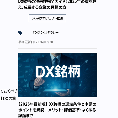
DX銘柄の将来性完全ガイド！2025年の崖を越
え、成長する企業の見極め方
DX・AIプロジェクト推進
#DX
#DXリテラシー
最終更新日：2026/07/28
ておくべき
社DXの施
【2026年最新版】 DX銘柄の選定条件と申請の
ポイントを解説｜メリット・評価基準・よくある
課題まで