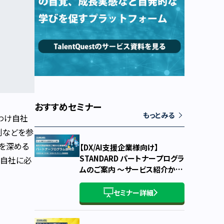
おすすめセミナー
もっとみる
わけ自社
例などを参
を深める
【DX/AI支援企業様向け】
STANDARD パートナープログラ
に自社に必
ムのご案内 ～サービス紹介か
ら、概要・主要条件・お申込み方
法まで～
セミナー詳細