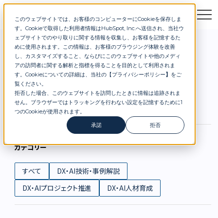
このウェブサイトでは、お客様のコンピューターにCookieを保存しま
お問合せ
セミナー
資料DL
す。Cookieで取得した利用者情報はHubSpot, Inc.へ送信され、当社ウ
DXブログ
「AIエンジニアリング」の記事
ェブサイトでのやり取りに関する情報を収集し、お客様を記憶するた
めに使用されます。この情報は、お客様のブラウジング体験を改善
し、カスタマイズすること、ならびにこのウェブサイトや他のメディ
アの訪問者に関する解析と指標を得ることを目的として利用されま
DX BLOG
す。Cookieについての詳細は、当社の【
プライバシーポリシー
】
をご
覧ください。
拒否した場合、このウェブサイトを訪問したときに情報は追跡されま
DXブログ
せん。ブラウザーではトラッキングを行わない設定を記憶するために1
つのCookieが使用されます。
承諾
拒否
カテゴリー
すべて
DX・AI技術・事例解説
DX・AIプロジェクト推進
DX・AI人材育成