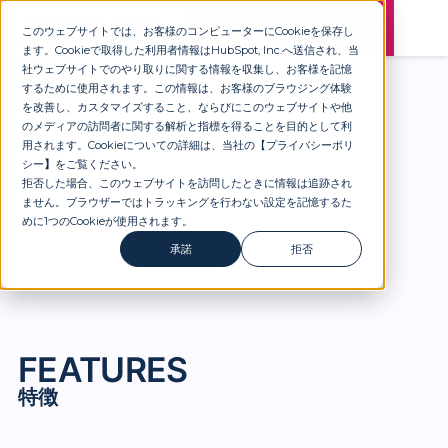
セミナー
資料DL
お問合せ
このウェブサイトでは、お客様のコンピューターにCookieを保存し
ます。Cookieで取得した利用者情報はHubSpot, Inc.へ送信され、当
社ウェブサイトでのやり取りに関する情報を収集し、お客様を記憶
するために使用されます。この情報は、お客様のブラウジング体験
を改善し、カスタマイズすること、ならびにこのウェブサイトや他
のメディアの訪問者に関する解析と指標を得ることを目的として利
用されます。Cookieについての詳細は、当社の【
プライバシーポリ
シー
】
をご覧ください。
特徴
拒否した場合、このウェブサイトを訪問したときに情報は追跡され
ません。ブラウザーではトラッキングを行わない設定を記憶するた
めに1つのCookieが使用されます。
承諾
拒否
特徴