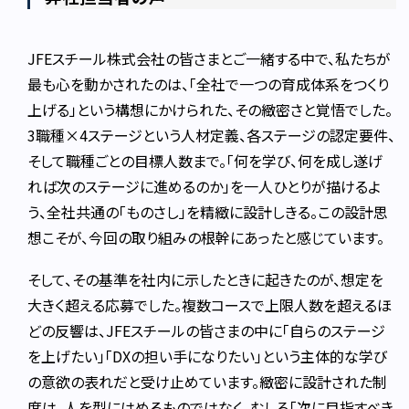
JFEスチール株式会社の皆さまとご一緒する中で、私たちが
最も心を動かされたのは、「全社で一つの育成体系をつくり
上げる」という構想にかけられた、その緻密さと覚悟でした。
3職種×4ステージという人材定義、各ステージの認定要件、
そして職種ごとの目標人数まで。「何を学び、何を成し遂げ
れば次のステージに進めるのか」を一人ひとりが描けるよ
う、全社共通の「ものさし」を精緻に設計しきる。この設計思
想こそが、今回の取り組みの根幹にあったと感じています。
そして、その基準を社内に示したときに起きたのが、想定を
大きく超える応募でした。複数コースで上限人数を超えるほ
どの反響は、JFEスチールの皆さまの中に「自らのステージ
を上げたい」「DXの担い手になりたい」という主体的な学び
の意欲の表れだと受け止めています。緻密に設計された制
度は、人を型にはめるものではなく、むしろ「次に目指すべき