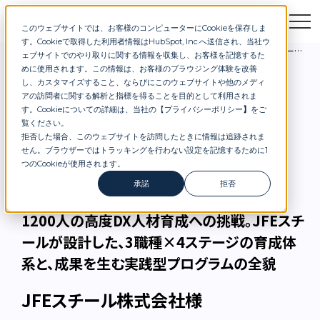
このウェブサイトでは、お客様のコンピューターにCookieを保存しま
お問合せ
セミナー
資料DL
す。Cookieで取得した利用者情報はHubSpot, Inc.へ送信され、当社ウ
導入事例
1200人の高度DX人材育成への挑戦。JFEスチールが設計した、3職種×4ステージの育成体系と、成果を生む実践型プログラムの全貌
ェブサイトでのやり取りに関する情報を収集し、お客様を記憶するた
めに使用されます。この情報は、お客様のブラウジング体験を改善
し、カスタマイズすること、ならびにこのウェブサイトや他のメディ
アの訪問者に関する解析と指標を得ることを目的として利用されま
CASE
す。Cookieについての詳細は、当社の【
プライバシーポリシー
】
をご
覧ください。
拒否した場合、このウェブサイトを訪問したときに情報は追跡されま
せん。ブラウザーではトラッキングを行わない設定を記憶するために1
導入事例
つのCookieが使用されます。
承諾
拒否
1200人の高度DX人材育成への挑戦。JFEスチ
ールが設計した、3職種×4ステージの育成体
系と、成果を生む実践型プログラムの全貌
JFEスチール株式会社様