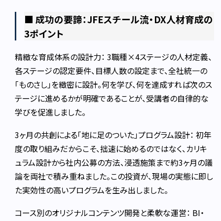
■ 成功の要諦：JFEスチール流・DX人材育成の
3ポイント
精緻な育成体系の設計力： 3職種×4ステージの人材定義、
各ステージの認定要件、目標人数の設定まで、全社統一の
「ものさし」を緻密に設計。何を学び、何を達成すれば次のス
テージに進めるかが明確であることが、受講者の自律的な
学びを促進しました。
3ヶ月の共創による「地に足のついた」プログラム設計： 初年
度の取り組みだからこそ、拙速に始めるのではなく、カリキ
ュラム設計から社内公募の方法、浸透施策まで約3ヶ月の議
論を両社で積み重ねました。この投資が、現場の実態に即し
た実効性の高いプログラムを生み出しました。
コース別のオリジナルコンテンツ開発と柔軟な運営： BI・