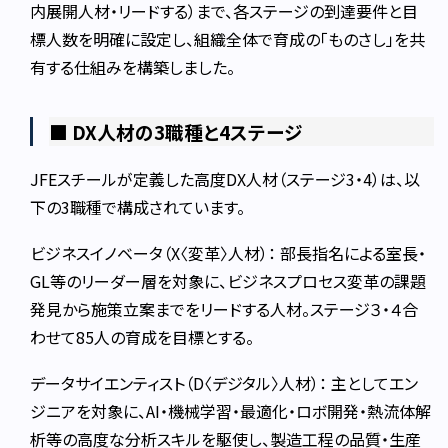
内展開人材・リードする）まで、各ステージの到達要件と目
標人数を明確に設定し、組織全体で育成の「ものさし」を共
有する仕組みを構築しました。
■ DX人材の3職種と4ステージ
JFEスチールが定義した高度DX人材（ステージ3・4）は、以
下の3職種で構成されています。
ビジネスイノベータ（X〈変革〉人材）： 部長指名による室長・
GL等のリーダー層を対象に、ビジネスプロセス変革の課題
発見から施策立案までをリードする人材。ステージ３・４合
わせて85人の育成を目標とする。
データサイエンティスト（D〈デジタル〉人材）： 主としてエン
ジニアを対象に、AI・機械学習・最適化・ロボ開発・熱流体解
析等の高度な分析スキルを駆使し、製造工程の品質・生産