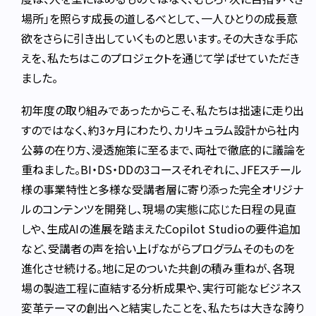
場所」を照らす成長の道しるべとして、一人ひとりの成長意
欲をさらに引き出していくものと思います。その大きな手応
えを、私たちはこのプロジェクトを通じて学ばせていただき
ました。
初年度の取り組みであったからこそ、私たちは拙速に走り出
すのではなく、約3ヶ月にわたり、カリキュラム設計から社内
公募の在り方、浸透施策に至るまで、両社で徹底的に議論を
重ねました。BI・DS・DDの3コースそれぞれに、JFEスチール
様の事業特性と多様な受講者層に寄り添った完全オリジナ
ルのコンテンツを開発し、現場の実態に応じた日程の見直
しや、生成AIの進展を踏まえたCopilot Studioの要件追加
など、受講者の声を拾い上げながらプログラムそのものを
進化させ続ける。地に足のついた共創の積み重ねが、各現
場の製造工程に直結する分析成果や、実行可能なビジネス
変革テーマの創出へと結実したことを、私たちは大きな誇り