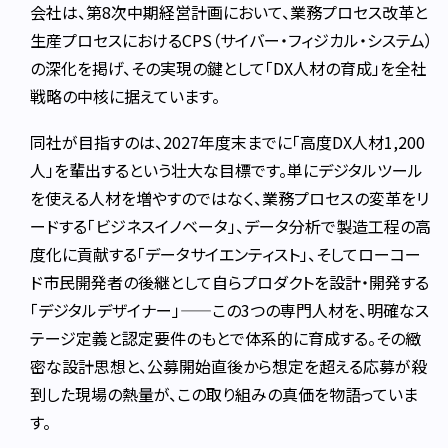
会社は、第8次中期経営計画において、業務プロセス改革と
生産プロセスにおけるCPS（サイバー・フィジカル・システム）
の深化を掲げ、その実現の鍵として「DX人材の育成」を全社
戦略の中核に据えています。
同社が目指すのは、2027年度末までに「高度DX人材1,200
人」を輩出するという壮大な目標です。単にデジタルツール
を使える人材を増やすのではなく、業務プロセスの変革をリ
ードする「ビジネスイノベータ」、データ分析で製造工程の高
度化に貢献する「データサイエンティスト」、そしてローコー
ド市民開発者の後継として自らプロダクトを設計・開発する
「デジタルデザイナー」——この3つの専門人材を、明確なス
テージ定義と認定要件のもとで体系的に育成する。その緻
密な設計思想と、公募開始直後から想定を超える応募が殺
到した現場の熱量が、この取り組みの真価を物語っていま
す。