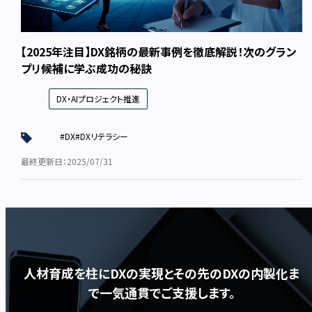
【2025年注目】DX銘柄の最新事例を徹底解説！次のグラン
プリ候補に学ぶ成功の秘訣
DX・AIプロジェクト推進
#DX
#DXリテラシー
最終更新日：2025/07/31
人材育成を柱にDXの実現とその先のDXの内製化ま
で一気通貫でご支援します。