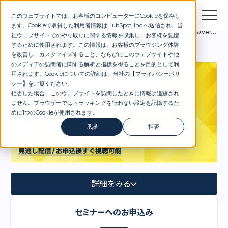
このウェブサイトでは、お客様のコンピューターにCookieを保存し
お問合せ
セミナー
資料DL
ます。Cookieで取得した利用者情報はHubSpot, Inc.へ送信され、当
セミナー
すぐ視聴可能：第2回デジタルスキル標準（DSS）ver.2.0 改訂 セミナー：データマネジメント人材は自社に必要か、どう育てるか ～ データマネジメント・エンジニア編 ～
社ウェブサイトでのやり取りに関する情報を収集し、お客様を記憶
するために使用されます。この情報は、お客様のブラウジング体験
を改善し、カスタマイズすること、ならびにこのウェブサイトや他
のメディアの訪問者に関する解析と指標を得ることを目的として利
用されます。Cookieについての詳細は、当社の【
プライバシーポリ
シー
】
をご覧ください。
拒否した場合、このウェブサイトを訪問したときに情報は追跡され
ません。ブラウザーではトラッキングを行わない設定を記憶するた
めに1つのCookieが使用されます。
承諾
拒否
詳細をみる
セミナーへのお申込み