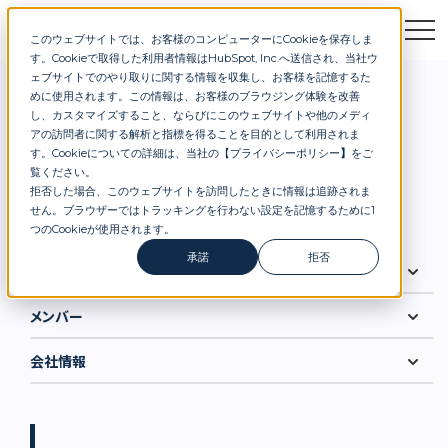
このウェブサイトでは、お客様のコンピューターにCookieを保存しま
お問合せ
セミナー
資料DL
す。Cookieで取得した利用者情報はHubSpot, Inc.へ送信され、当社ウ
会社概要
ェブサイトでのやり取りに関する情報を収集し、お客様を記憶するた
めに使用されます。この情報は、お客様のブラウジング体験を改善
し、カスタマイズすること、ならびにこのウェブサイトや他のメディ
COMPANY PROFILE
アの訪問者に関する解析と指標を得ることを目的として利用されま
す。Cookieについての詳細は、当社の【
プライバシーポリシー
】
をご
覧ください。
拒否した場合、このウェブサイトを訪問したときに情報は追跡されま
会社概要
せん。ブラウザーではトラッキングを行わない設定を記憶するために1
つのCookieが使用されます。
承諾
拒否
取締役創業者メッセージ
メンバー
会社情報