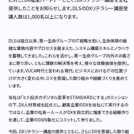
提供したことをお知らせします。DLSのDXリテラシー講座受
講人数は1,000名以上になります。
DLSは設立以来、第一生命グループのIT戦略を担い、生命保険の複
雑な業務内容やプロセスを踏まえた、システム構築スキルとノウハウ
を蓄積してきました。これらを活かし、第一生命グループ内外のお客さ
まに寄り添い、ともに課題の解決策を考え、様々な体験価値を提供し
ています。VUCA時代と言われる現代、ビジネスにおけるITの位置づ
けが大きく変わる中、ＤＸを意識した取り組みや組織づくりを進めて
います。
当社は「ヒト起点のデジタル変革をSTANDARDにする」のミッション
の下、DX人材育成を起点とし、顧客企業のDXを当社にて実行するの
ではなく、企業の社員一人一人がDXを自立的に推進できる組織作り
を通して、企業のDX内製化にコミットして参りました。
今回、DXリテラシー講座の提供とともに、さらにDXを意識した取り組