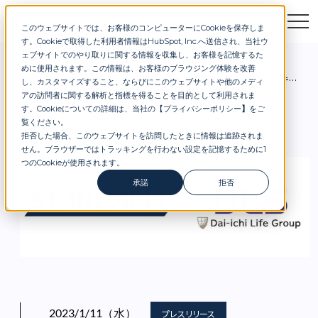
このウェブサイトでは、お客様のコンピューターにCookieを保存しま
お問合せ
セミナー
資料DL
す。Cookieで取得した利用者情報はHubSpot, Inc.へ送信され、当社ウ
ェブサイトでのやり取りに関する情報を収集し、お客様を記憶するた
めに使用されます。この情報は、お客様のブラウジング体験を改善
お知らせ
DX推進支援のSTANDARD、第一生命情報システムへDXリテラシー講座を全社提供。1,000名以上が受講。
し、カスタマイズすること、ならびにこのウェブサイトや他のメディ
アの訪問者に関する解析と指標を得ることを目的として利用されま
す。Cookieについての詳細は、当社の【
プライバシーポリシー
】
をご
覧ください。
拒否した場合、このウェブサイトを訪問したときに情報は追跡されま
せん。ブラウザーではトラッキングを行わない設定を記憶するために1
つのCookieが使用されます。
承諾
拒否
2023/1/11（水）
プレスリリース