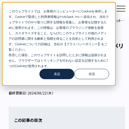
このウェブサイトでは、お客様のコンピューターにCookieを保存しま
お問合せ
セミナー
資料DL
す。Cookieで取得した利用者情報はHubSpot, Inc.へ送信され、当社ウ
DXブログ
DXコンサル・DX支援サービスとは？役割やメリット、選び方を解説
ェブサイトでのやり取りに関する情報を収集し、お客様を記憶するた
めに使用されます。この情報は、お客様のブラウジング体験を改善
し、カスタマイズすること、ならびにこのウェブサイトや他のメディ
アの訪問者に関する解析と指標を得ることを目的として利用されま
DXコンサル・DX支援サービスとは？役割やメリ
す。Cookieについての詳細は、当社の【
プライバシーポリシー
】
をご
覧ください。
ット、選び方を解説
拒否した場合、このウェブサイトを訪問したときに情報は追跡されま
せん。ブラウザーではトラッキングを行わない設定を記憶するために1
つのCookieが使用されます。
DX・AIプロジェクト推進
承諾
拒否
#DX
#人材不足
最終更新日：2024/08/22（木）
この記事の目次