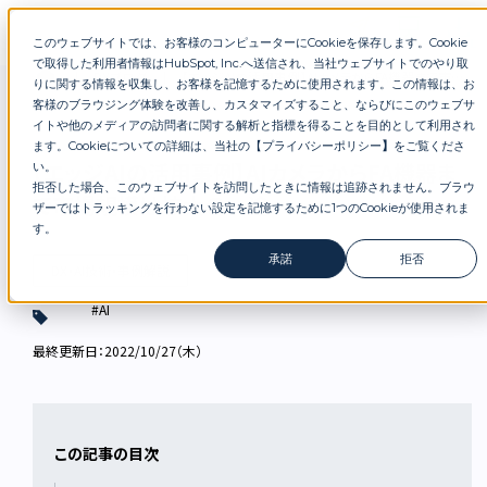
このウェブサイトでは、お客様のコンピューターにCookieを保存します。Cookie
お問合せ
セミナー
資料DL
で取得した利用者情報はHubSpot, Inc.へ送信され、当社ウェブサイトでのやり取
DXブログ
【エッジAIの活用事例】AIカメラからFA機器まで市場規模は拡大の一途
りに関する情報を収集し、お客様を記憶するために使用されます。この情報は、お
客様のブラウジング体験を改善し、カスタマイズすること、ならびにこのウェブサ
イトや他のメディアの訪問者に関する解析と指標を得ることを目的として利用され
ます。Cookieについての詳細は、当社の【
プライバシーポリシー
】
をご覧くださ
【エッジAIの活用事例】AIカメラからFA機器ま
い。
拒否した場合、このウェブサイトを訪問したときに情報は追跡されません。ブラウ
で市場規模は拡大の一途
ザーではトラッキングを行わない設定を記憶するために1つのCookieが使用されま
す。
承諾
拒否
DX・AI技術・事例解説
#AI
最終更新日：2022/10/27（木）
この記事の目次