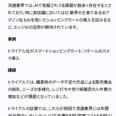
流通業界では、AIで克服されうる課題が数多く存在するとさ
れており、特に実店舗においてはEC業界の王者である米ア
マゾン社もAIを用いたショッピングカートの導入を試みるな
ど、エッジAIの活用が期待されています。
事例
トライアル社がスマートショッピングカート、リテールAIカメ
ラ導入
課題
トライアルでは、購買時のデータ不足や欠品による販売機会
の損失、ニーズの多様化、レジ打ちや売り場確認の人件費の
増加などが課題となっていました。
トライアルの試算では、これらが原因で流通業界には年間
46兆円のムダ・ムラ・ムリ（広告費8兆円/営業コスト6兆円/リ