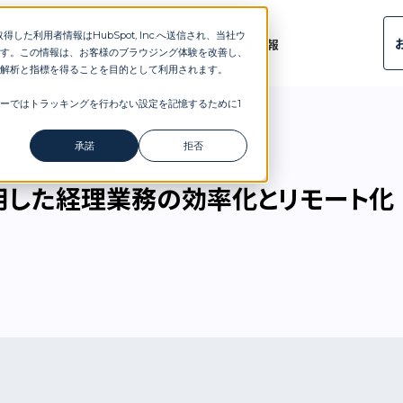
した利用者情報はHubSpot, Inc.へ送信され、当社ウ
ルタント
導入事例
ブログ
会社概要
ニュース
採用情報
す。この情報は、お客様のブラウジング体験を改善し、
解析と指標を得ることを目的として利用されます。
ーではトラッキングを行わない設定を記憶するために1
業務の効率化とリモート化
承諾
拒否
活用した経理業務の効率化とリモート化