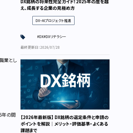
DX銘柄の将来性完全ガイド！2025年の崖を越
え、成長する企業の見極め方
DX・AIプロジェクト推進
#DX
#DXリテラシー
最終更新日：2026/07/28
職業とし
5年の間
【2026年最新版】 DX銘柄の選定条件と申請の
ポイントを解説｜メリット・評価基準・よくある
課題まで