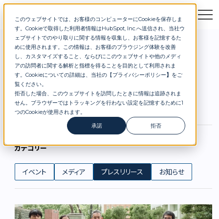
このウェブサイトでは、お客様のコンピューターにCookieを保存しま
お問合せ
セミナー
資料DL
す。Cookieで取得した利用者情報はHubSpot, Inc.へ送信され、当社ウ
お知らせ
ェブサイトでのやり取りに関する情報を収集し、お客様を記憶するた
めに使用されます。この情報は、お客様のブラウジング体験を改善
し、カスタマイズすること、ならびにこのウェブサイトや他のメディ
アの訪問者に関する解析と指標を得ることを目的として利用されま
NEWS
す。Cookieについての詳細は、当社の【
プライバシーポリシー
】
をご
覧ください。
拒否した場合、このウェブサイトを訪問したときに情報は追跡されま
ニュース
せん。ブラウザーではトラッキングを行わない設定を記憶するために1
つのCookieが使用されます。
承諾
拒否
カテゴリー
イベント
メディア
プレスリリース
お知らせ