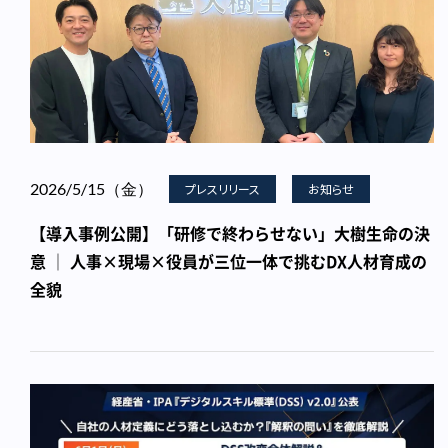
2026/5/15（金）
プレスリリース
お知らせ
【導入事例公開】「研修で終わらせない」大樹生命の決
意 │ 人事×現場×役員が三位一体で挑むDX人材育成の
全貌