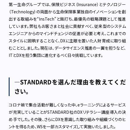
第一生命グループでは、保険ビジネス（Insurance）とテクノロジー
（Technology）の両面から生命保険事業独自のイノベーションを創
出する取組みを“InsTech”と銘打ち、最優先の戦略課題として推進
しています。弊社もお客さまと社会に貢献すべく、従来型のシステム
エンジニアからのマインドチェンジの促進が必要と考え、これまでの
スタイルに固執することなく、DXに主眼を置いた人財育成に取り組
むこととしました。現在は、データサイエンス推進の一翼を担うなど、
ITとDXを担う集団に進化するべく日々挑戦しています。
―STANDARDを選んだ理由を教えてくだ
さい。
コロナ禍で集合活動が難しくなった中、eラーニングによるサービス
が充実していることがSTANDARD社のDXリテラシー講座導入の決
め手でした。その後、さらにDXを意識した取り組みや組織づくりのヒ
ントを得るため、WSを一部カスタマイズして実施いたしました。