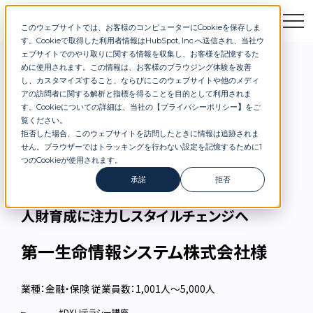
このウェブサイトでは、お客様のコンピューターにCookieを保存しま
お問合せ
セミナー
資料DL
す。Cookieで取得した利用者情報はHubSpot, Inc.へ送信され、当社ウ
導入事例
人財育成に注力しスタイルチェンジへ
ェブサイトでのやり取りに関する情報を収集し、お客様を記憶するた
めに使用されます。この情報は、お客様のブラウジング体験を改善
し、カスタマイズすること、ならびにこのウェブサイトや他のメディ
アの訪問者に関する解析と指標を得ることを目的として利用されま
CASE
す。Cookieについての詳細は、当社の【
プライバシーポリシー
】
をご
覧ください。
拒否した場合、このウェブサイトを訪問したときに情報は追跡されま
せん。ブラウザーではトラッキングを行わない設定を記憶するために1
導入事例
つのCookieが使用されます。
承諾
拒否
人財育成に注力しスタイルチェンジへ
第一生命情報システム株式会社様
業種：金融・保険
従業員数：1,001人〜5,000人
#DXリテラシー講座