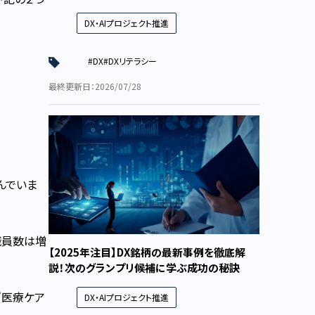
DX・AIプロジェクト推進
#DX
#DXリテラシー
最終更新日：2026/07/28
んでいま
職員数は増
【2025年注目】DX銘柄の最新事例を徹底解
説！次のグランプリ候補に学ぶ成功の秘訣
”医療ケア
DX・AIプロジェクト推進