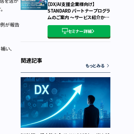
通信を活か
【DX/AI支援企業様向け】
。
STANDARD パートナープログラ
ムのご案内 ～サービス紹介か
ら、概要・主要条件・お申込み方
事例が報告
法まで～
セミナー詳細
補い、
関連記事
もっとみる