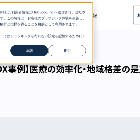
した利用者情報はHubSpot, Inc.へ送信され、当社ウ
ルタント
導入事例
ブログ
会社概要
ニュース
採用情報
す。この情報は、お客様のブラウジング体験を改善し、
解析と指標を得ることを目的として利用されます。
ーではトラッキングを行わない設定を記憶するために1
医療の効率化・地域格差の是正
承諾
拒否
/DX事例】医療の効率化・地域格差の