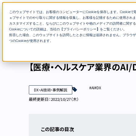
このウェブサイトでは、お客様のコンピューターにCookieを保存します。Cookieで取得
特徴
サービス
在籍コンサ
ェブサイトでのやり取りに関する情報を収集し、お客様を記憶するために使用されま
カスタマイズすること、ならびにこのウェブサイトや他のメディアの訪問者に関する
Cookieについての詳細は、当社の【
プライバシーポリシー
】
をご覧ください。
拒否した場合、このウェブサイトを訪問したときに情報は追跡されません。ブラウザ
DXブログ
【医療・ヘルスケア業界のAI/DX事例】
つのCookieが使用されます。
【医療・ヘルスケア業界のAI
#AI
#DX
DX・AI技術・事例解説
最終更新日：2022/10/27（木）
この記事の目次