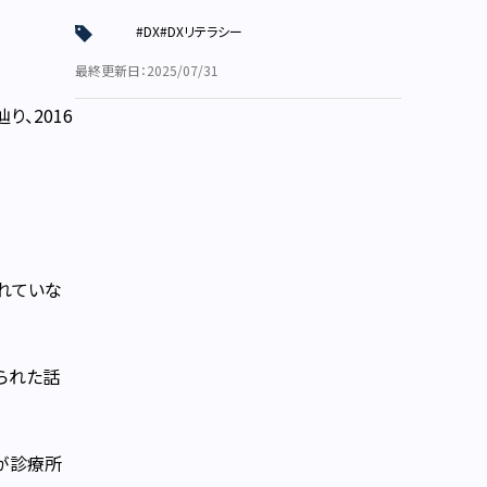
#DX
#DXリテラシー
最終更新日：2025/07/31
、2016
れていな
られた話
が診療所