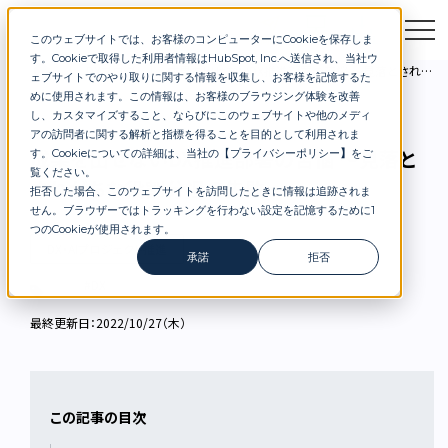
このウェブサイトでは、お客様のコンピューターにCookieを保存しま
お問合せ
セミナー
資料DL
す。Cookieで取得した利用者情報はHubSpot, Inc.へ送信され、当社ウ
DXブログ
成果を出せないDX推進部署の苦悩 〜見落とされがちな役割分担の失敗〜
ェブサイトでのやり取りに関する情報を収集し、お客様を記憶するた
めに使用されます。この情報は、お客様のブラウジング体験を改善
し、カスタマイズすること、ならびにこのウェブサイトや他のメディ
アの訪問者に関する解析と指標を得ることを目的として利用されま
成果を出せないDX推進部署の苦悩 〜見落と
す。Cookieについての詳細は、当社の【
プライバシーポリシー
】
をご
覧ください。
されがちな役割分担の失敗〜
拒否した場合、このウェブサイトを訪問したときに情報は追跡されま
せん。ブラウザーではトラッキングを行わない設定を記憶するために1
つのCookieが使用されます。
DX・AIプロジェクト推進
承諾
拒否
#DX
最終更新日：2022/10/27（木）
この記事の目次