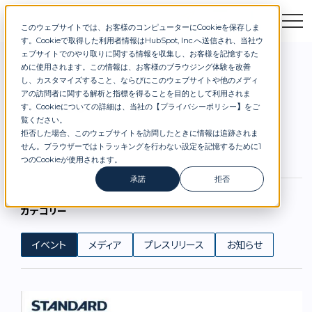
このウェブサイトでは、お客様のコンピューターにCookieを保存しま
お問合せ
セミナー
資料DL
す。Cookieで取得した利用者情報はHubSpot, Inc.へ送信され、当社ウ
お知らせ
ェブサイトでのやり取りに関する情報を収集し、お客様を記憶するた
めに使用されます。この情報は、お客様のブラウジング体験を改善
し、カスタマイズすること、ならびにこのウェブサイトや他のメディ
アの訪問者に関する解析と指標を得ることを目的として利用されま
NEWS
す。Cookieについての詳細は、当社の【
プライバシーポリシー
】
をご
覧ください。
拒否した場合、このウェブサイトを訪問したときに情報は追跡されま
ニュース
せん。ブラウザーではトラッキングを行わない設定を記憶するために1
つのCookieが使用されます。
承諾
拒否
カテゴリー
イベント
メディア
プレスリリース
お知らせ