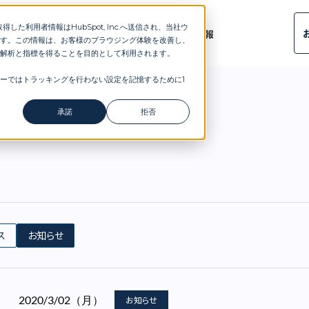
した利用者情報はHubSpot, Inc.へ送信され、当社ウ
ルタント
導入事例
ブログ
会社概要
ニュース
採用情報
す。この情報は、お客様のブラウジング体験を改善し、
解析と指標を得ることを目的として利用されます。
ーではトラッキングを行わない設定を記憶するために1
承諾
拒否
ス
お知らせ
2020/3/02（月）
お知らせ