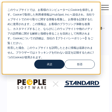
このウェブサイトでは、お客様のコンピューターにCookieを保存しま
お問合せ
セミナー
資料DL
す。Cookieで取得した利用者情報はHubSpot, Inc.へ送信され、当社ウ
ェブサイトでのやり取りに関する情報を収集し、お客様を記憶するた
めに使用されます。この情報は、お客様のブラウジング体験を改善
お知らせ
ピープルソフトウェア株式会社との業務提携を開始しました。
し、カスタマイズすること、ならびにこのウェブサイトや他のメディ
アの訪問者に関する解析と指標を得ることを目的として利用されま
す。Cookieについての詳細は、当社の【
プライバシーポリシー
】
をご
覧ください。
拒否した場合、このウェブサイトを訪問したときに情報は追跡されま
せん。ブラウザーではトラッキングを行わない設定を記憶するために1
つのCookieが使用されます。
承諾
拒否