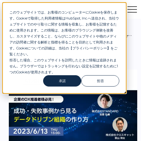
このウェブサイトでは、お客様のコンピューターにCookieを保存しま
お問合せ
セミナー
資料DL
す。Cookieで取得した利用者情報はHubSpot, Inc.へ送信され、当社ウ
ェブサイトでのやり取りに関する情報を収集し、お客様を記憶するた
めに使用されます。この情報は、お客様のブラウジング体験を改善
お知らせ
DX推進支援のSTANDARD、 株式会社クロスキャットと共同WEBセミナー開催。 【6月13日（火）15:00~16:00】
し、カスタマイズすること、ならびにこのウェブサイトや他のメディ
アの訪問者に関する解析と指標を得ることを目的として利用されま
す。Cookieについての詳細は、当社の【
プライバシーポリシー
】
をご
覧ください。
拒否した場合、このウェブサイトを訪問したときに情報は追跡されま
せん。ブラウザーではトラッキングを行わない設定を記憶するために1
つのCookieが使用されます。
承諾
拒否