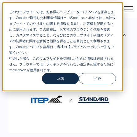
このウェブサイトでは、お客様のコンピューターにCookieを保存しま
お問合せ
セミナー
資料DL
す。Cookieで取得した利用者情報はHubSpot, Inc.へ送信され、当社ウ
ェブサイトでのやり取りに関する情報を収集し、お客様を記憶するた
めに使用されます。この情報は、お客様のブラウジング体験を改善
お知らせ
アイテップ株式会社との業務提携を開始しました。
し、カスタマイズすること、ならびにこのウェブサイトや他のメディ
アの訪問者に関する解析と指標を得ることを目的として利用されま
す。Cookieについての詳細は、当社の【
プライバシーポリシー
】
をご
覧ください。
拒否した場合、このウェブサイトを訪問したときに情報は追跡されま
せん。ブラウザーではトラッキングを行わない設定を記憶するために1
つのCookieが使用されます。
承諾
拒否