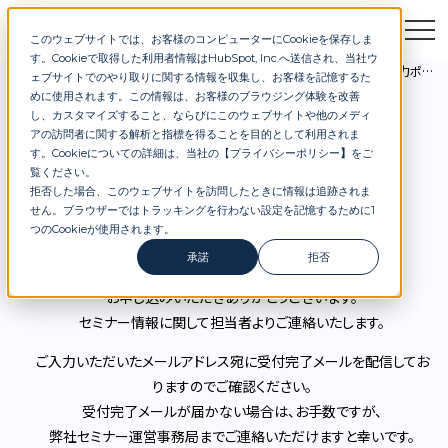
このウェブサイトでは、お客様のコンピューターにCookieを保存しま
お問合せ
セミナー
資料DL
す。Cookieで取得した利用者情報はHubSpot, Inc.へ送信され、当社ウ
セミナー
DX銘柄取得に向けたDX調査2025の解説と注力ポイント
ェブサイトでのやり取りに関する情報を収集し、お客様を記憶するた
めに使用されます。この情報は、お客様のブラウジング体験を改善
し、カスタマイズすること、ならびにこのウェブサイトや他のメディ
アの訪問者に関する解析と指標を得ることを目的として利用されま
セミナーへのお申込み
す。Cookieについての詳細は、当社の【
プライバシーポリシー
】
をご
覧ください。
拒否した場合、このウェブサイトを訪問したときに情報は追跡されま
せん。ブラウザーではトラッキングを行わない設定を記憶するために1
つのCookieが使用されます。
承諾
拒否
お申し込みいただきありがとうございます。
セミナー情報に関して担当者よりご連絡いたします。
ご入力いただいたメールアドレス宛に受付完了メールを配信してお
りますのでご確認ください。
受付完了メールが届かない場合は、お手数ですが、
弊社セミナー運営事務局までご連絡いただけますと幸いです。