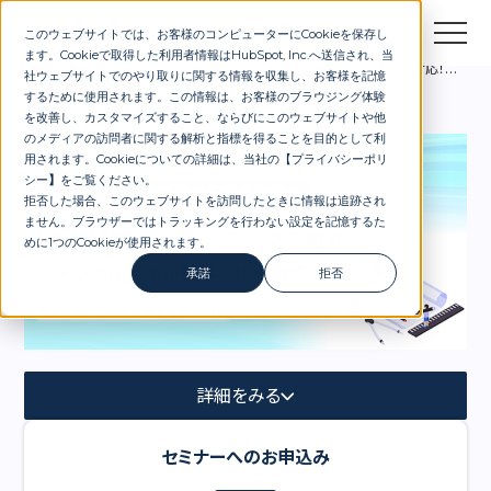
このウェブサイトでは、お客様のコンピューターにCookieを保存し
お問合せ
セミナー
資料DL
ます。Cookieで取得した利用者情報はHubSpot, Inc.へ送信され、当
セミナー
すぐ視聴可能：話題のデジタルスキル標準に対応！DX推進の基盤となるDX人材育成プランニングのご紹介
社ウェブサイトでのやり取りに関する情報を収集し、お客様を記憶
するために使用されます。この情報は、お客様のブラウジング体験
を改善し、カスタマイズすること、ならびにこのウェブサイトや他
のメディアの訪問者に関する解析と指標を得ることを目的として利
用されます。Cookieについての詳細は、当社の【
プライバシーポリ
シー
】
をご覧ください。
拒否した場合、このウェブサイトを訪問したときに情報は追跡され
ません。ブラウザーではトラッキングを行わない設定を記憶するた
めに1つのCookieが使用されます。
承諾
拒否
詳細をみる
セミナーへのお申込み