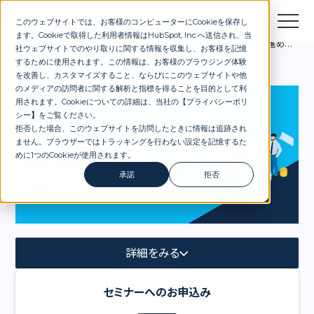
このウェブサイトでは、お客様のコンピューターにCookieを保存し
お問合せ
セミナー
資料DL
ます。Cookieで取得した利用者情報はHubSpot, Inc.へ送信され、当
セミナー
すぐ視聴可能：大企業の意識改革、DXを前に進めるための文化醸成セミナー 〜定着するDXの進め方とは〜
社ウェブサイトでのやり取りに関する情報を収集し、お客様を記憶
するために使用されます。この情報は、お客様のブラウジング体験
を改善し、カスタマイズすること、ならびにこのウェブサイトや他
のメディアの訪問者に関する解析と指標を得ることを目的として利
用されます。Cookieについての詳細は、当社の【
プライバシーポリ
シー
】
をご覧ください。
拒否した場合、このウェブサイトを訪問したときに情報は追跡され
ません。ブラウザーではトラッキングを行わない設定を記憶するた
めに1つのCookieが使用されます。
承諾
拒否
詳細をみる
セミナーへのお申込み