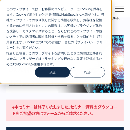
このウェブサイトでは、お客様のコンピューターにCookieを保存し
お問合せ
セミナー
資料DL
ます。Cookieで取得した利用者情報はHubSpot, Inc.へ送信され、当
セミナー
【DX人材の見える化】これで解決 ～「必要なスキル」と「評価方法」
社ウェブサイトでのやり取りに関する情報を収集し、お客様を記憶
するために使用されます。この情報は、お客様のブラウジング体験
を改善し、カスタマイズすること、ならびにこのウェブサイトや他
のメディアの訪問者に関する解析と指標を得ることを目的として利
用されます。Cookieについての詳細は、当社の【
プライバシーポリ
シー
】
をご覧ください。
拒否した場合、このウェブサイトを訪問したときに情報は追跡され
ません。ブラウザーではトラッキングを行わない設定を記憶するた
めに1つのCookieが使用されます。
承諾
拒否
※本セミナーは終了いたしました。セミナー資料のダウンロー
ドをご希望の方はフォームからご請求ください。