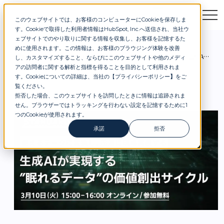
このウェブサイトでは、お客様のコンピューターにCookieを保存しま
お問合せ
セミナー
資料DL
す。Cookieで取得した利用者情報はHubSpot, Inc.へ送信され、当社ウ
ェブサイトでのやり取りに関する情報を収集し、お客様を記憶するた
めに使用されます。この情報は、お客様のブラウジング体験を改善
お知らせ
3/10（火）開催｜無料オンラインセミナー「生成AIで社内の“眠れるデータ”を“使えるナレッジ資産”へ変換して 現場に実装するための具体プロセスと成功の勘所を解説」
し、カスタマイズすること、ならびにこのウェブサイトや他のメディ
アの訪問者に関する解析と指標を得ることを目的として利用されま
す。Cookieについての詳細は、当社の【
プライバシーポリシー
】
をご
覧ください。
拒否した場合、このウェブサイトを訪問したときに情報は追跡されま
せん。ブラウザーではトラッキングを行わない設定を記憶するために1
つのCookieが使用されます。
承諾
拒否