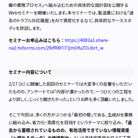
織の業務プロセス」へ組み込むための具体的な設計図を公開する
Webセミナーを開催いたします。本セミナーでは、製造業における「過
去のトラブル対応履歴」をAIで資産化するなど、具体的なケーススタ
ディを詳説します。
セミナーお申込みはこちら：
https://4082a1.share-
na2.hsforms.com/29ifRM7iTQmOfuZOiJbrt_w
セミナー内容について
2/17（火）に開催した前回のセミナーでは大変多くの反響をいただい
たものの、アンケートでは「内容が濃かったので、一つひとつの工程を
より詳しく、じっくり聞きたかった」というお声も多く頂戴いたしました。
そこで今回は、多くの方がぶつかる「最初の壁」である、生成AIを業務
に組み込み、省力化・高度化を目指すというテーマに絞り込み、
「過
去から蓄積されているものの、有効活用できていない情報資産
（≒眠れるデータ）の価値創出」
という具体的事例を交えて丁寧