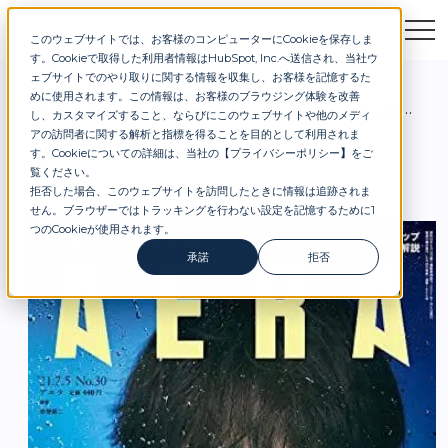
このウェブサイトでは、お客様のコンピューターにCookieを保存しま
お問合せ
セミナー
資料DL
す。Cookieで取得した利用者情報はHubSpot, Inc.へ送信され、当社ウ
ェブサイトでのやり取りに関する情報を収集し、お客様を記憶するた
めに使用されます。この情報は、お客様のブラウジング体験を改善
お知らせ
AERA2021年7月5日号に弊社代表石井の対談記事が掲載されました
し、カスタマイズすること、ならびにこのウェブサイトや他のメディ
アの訪問者に関する解析と指標を得ることを目的として利用されま
す。Cookieについての詳細は、当社の【
プライバシーポリシー
】
をご
覧ください。
拒否した場合、このウェブサイトを訪問したときに情報は追跡されま
せん。ブラウザーではトラッキングを行わない設定を記憶するために1
つのCookieが使用されます。
承諾
拒否