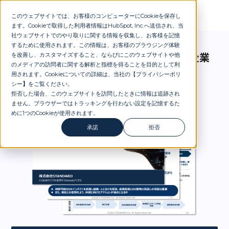
このウェブサイトでは、お客様のコンピューターにCookieを保存し
ます。Cookieで取得した利用者情報はHubSpot, Inc.へ送信され、当
社ウェブサイトでのやり取りに関する情報を収集し、お客様を記憶
するために使用されます。この情報は、お客様のブラウジング体験
を改善し、カスタマイズすること、ならびにこのウェブサイトや他
DX銘柄で企業価値を高める-弊社ご支援企業
のメディアの訪問者に関する解析と指標を得ることを目的として利
の成功事例に学ぶ実践プロセス
用されます。Cookieについての詳細は、当社の【
プライバシーポリ
シー
】
をご覧ください。
拒否した場合、このウェブサイトを訪問したときに情報は追跡され
ません。ブラウザーではトラッキングを行わない設定を記憶するた
めに1つのCookieが使用されます。
承諾
拒否